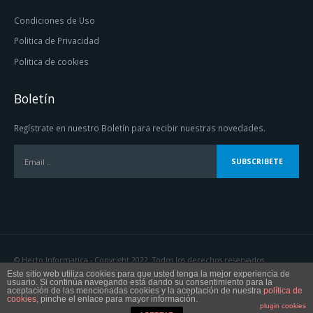
Condiciones de Uso
Politica de Privacidad
Politica de cookies
Boletín
Regístrate en nuestro Boletín para recibir nuestras novedades.
© Herto Informatica - Copyright 2022. Todos los derechos reservados.
Este sitio web utiliza cookies para que usted tenga la mejor experiencia de
usuario. Si continúa navegando está dando su consentimiento para la
aceptación de las mencionadas cookies y la aceptación de nuestra
política de
cookies
, pinche el enlace para mayor información.
plugin cookies