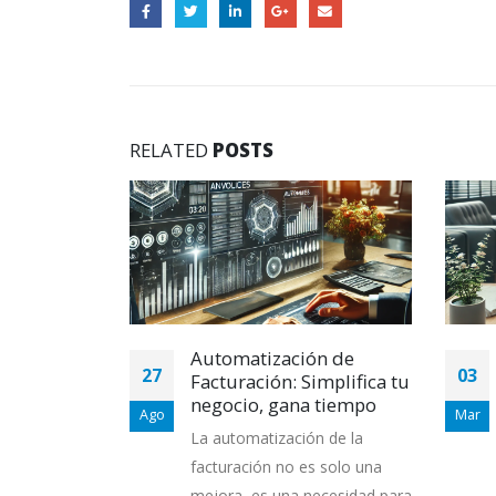
RELATED
POSTS
lahana: Haz
Automatización de
27
03
o funcione
Facturación: Simplifica tu
negocio, gana tiempo
Ago
Mar
sentido que
La automatización de la
ocio se
facturación no es solo una
caos? Con
mejora, es una necesidad para