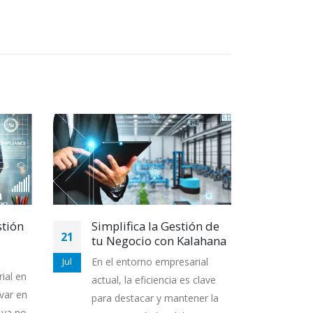
stión
Simplifica la Gestión de
Ges
21
17
tu Negocio con Kalahana
Simp
neg
En el entorno empresarial
Jul
Oct
ial en
En u
actual, la eficiencia es clave
var en
efici
para destacar y mantener la
 ya no
tene