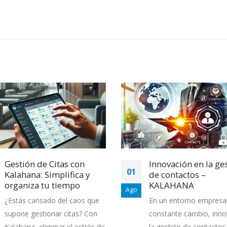
Gestión de Citas con
Innovación en la ge
01
Kalahana: Simplifica y
de contactos –
organiza tu tiempo
KALAHANA
Ago
¿Estás cansado del caos que
En un entorno empresar
supone gestionar citas? Con
constante cambio, inno
Kalahana, eliminar el estrés de
la gestión de contactos