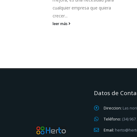
nsación es
cualquier empresa que quiera
crecer...
leer más
Datos de Conta
Direccion:
Las nori
Teléfono:
(34) 967
Email:
herto@hert