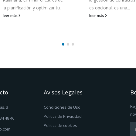
la planificación y optimizar tu...
es opcional, es una...
leer más
leer más
cto
Avisos Legales
Bo
Reg
as, 3
Condiciones de Uso
no
Politica de Privacidad
 34 48 46
Politica de cookies
o.com