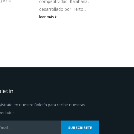
competitividad. Kalahana,
tran
desarrollado por Herto...
leer
leer más
letín
ístrate en nuestro Boletín para recibir nuestras
vedades.