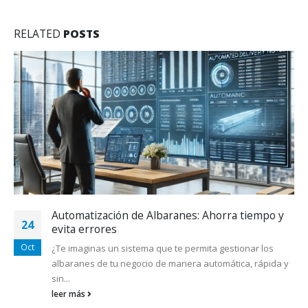
RELATED
POSTS
Transforma tu manera de trabajar con Kalahana
10
En el ritmo acelerado del mundo empresarial, la clave del
Jun
éxito está en adaptarse y evolucionar. Con Kalahana,
no...
leer más