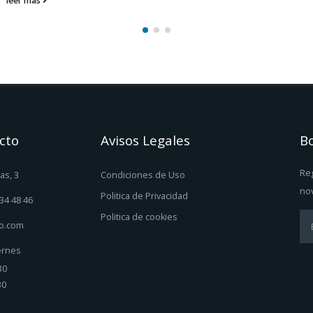
leer más
cto
Avisos Legales
Bo
Reg
as, 3
Condiciones de Uso
no
Politica de Privacidad
 34 48 46
Politica de cookies
o.com
ernes
30
0