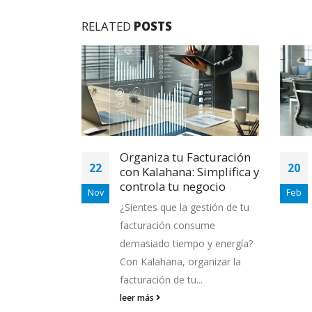
RELATED
POSTS
en
Organiza tu Facturación
22
20
eficiencia,
con Kalahana: Simplifica y
caciones
controla tu negocio
Nov
Feb
resarial
¿Sientes que la gestión de tu
o cuenta, la
facturación consume
lave para el
demasiado tiempo y energía?
 Kalahana,
Con Kalahana, organizar la
facturación de tu...
leer más