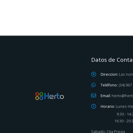
Datos de Conta
Direccion:
Las nori
Teléfono:
(34) 967
Email:
herto@hert
Horario:
Lunes-Vi
9:30 - 14:
16:30 - 20:3
Sabado: Cita Previa