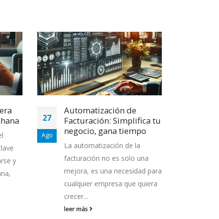
era
Automatización de
Aut
27
17
ahana
Facturación: Simplifica tu
Tar
negocio, gana tiempo
Simp
el
Ago
Feb
neg
La automatización de la
clave
¿Te 
facturación no es solo una
arse y
mejo
mejora, es una necesidad para
ana,
tare
cualquier empresa que quiera
Kala
crecer...
proc
leer más