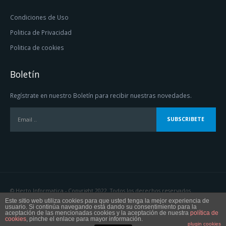
Condiciones de Uso
Politica de Privacidad
Politica de cookies
Boletín
Regístrate en nuestro Boletín para recibir nuestras novedades.
© Herto Informatica - Copyright 2022. Todos los derechos reservados.
Este sitio web utiliza cookies para que usted tenga la mejor experiencia de
usuario. Si continúa navegando está dando su consentimiento para la
aceptación de las mencionadas cookies y la aceptación de nuestra
política de
cookies
, pinche el enlace para mayor información.
plugin cookies